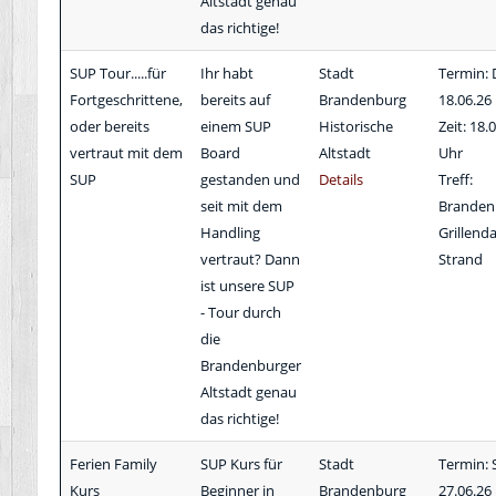
Altstadt genau
das richtige!
SUP Tour.....für
Ihr habt
Stadt
Termin: 
Fortgeschrittene,
bereits auf
Brandenburg
18.06.26
oder bereits
einem SUP
Historische
Zeit: 18.
vertraut mit dem
Board
Altstadt
Uhr
SUP
gestanden und
Details
Treff:
seit mit dem
Branden
Handling
Grillen
vertraut? Dann
Strand
ist unsere SUP
- Tour durch
die
Brandenburger
Altstadt genau
das richtige!
Ferien Family
SUP Kurs für
Stadt
Termin: 
Kurs
Beginner in
Brandenburg
27.06.26