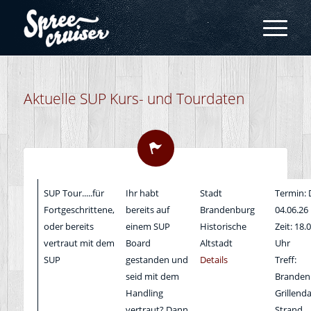
Aktuelle SUP Kurs- und Tourdaten
SUP Tour.....für
Ihr habt
Stadt
Termin: 
Fortgeschrittene,
bereits auf
Brandenburg
04.06.26
oder bereits
einem SUP
Historische
Zeit: 18.
vertraut mit dem
Board
Altstadt
Uhr
SUP
gestanden und
Details
Treff:
seid mit dem
Branden
Handling
Grillen
vertraut? Dann
Strand