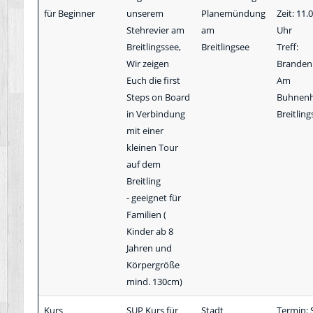
für Beginner
unserem
Planemündung
Zeit: 11.
Stehrevier am
am
Uhr
Breitlingssee,
Breitlingsee
Treff:
Wir zeigen
Branden
Euch die first
Am
Steps on Board
Buhnenh
in Verbindung
Breitling
mit einer
kleinen Tour
auf dem
Breitling
- geeignet für
Familien (
Kinder ab 8
Jahren und
Körpergröße
mind. 130cm)
Kurs
SUP Kurs für
Stadt
Termin: 