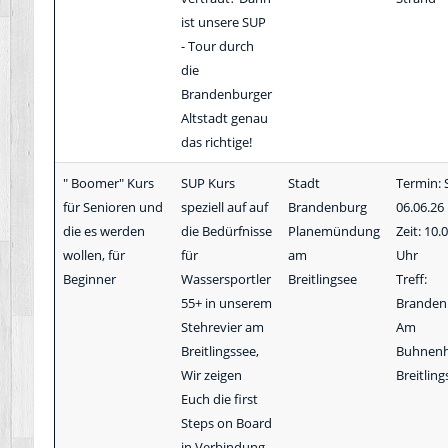
ist unsere SUP
- Tour durch
die
Brandenburger
Altstadt genau
das richtige!
" Boomer" Kurs
SUP Kurs
Stadt
Termin: 
für Senioren und
speziell auf auf
Brandenburg
06.06.26
die es werden
die Bedürfnisse
Planemündung
Zeit: 10.
wollen, für
für
am
Uhr
Beginner
Wassersportler
Breitlingsee
Treff:
55+ in unserem
Branden
Stehrevier am
Am
Breitlingssee,
Buhnenh
Wir zeigen
Breitling
Euch die first
Steps on Board
in Verbindung