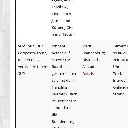
- geeignet für
Familien (
Kinder ab 8
Jahren und
Körpergröße
mind. 130cm)
SUP Tour.....für
Ihr habt
Stadt
Termin: 
Fortgeschrittene,
bereits auf
Brandenburg
11.06.26
oder bereits
einem SUP
Historische
Zeit: 18.
vertraut mit dem
Board
Altstadt
Uhr
SUP
gestanden und
Details
Treff:
seid mit dem
Branden
Handling
Grillen
vertraut? Dann
Strand
ist unsere SUP
- Tour durch
die
Brandenburger