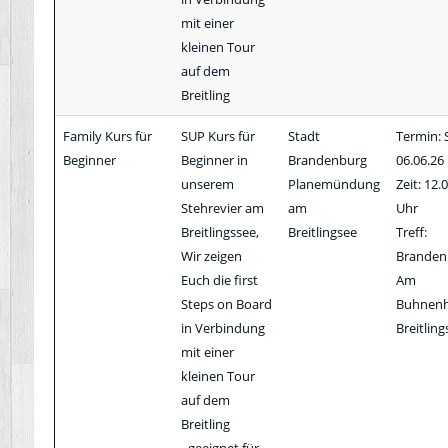
mit einer
kleinen Tour
auf dem
Breitling
Family Kurs für
SUP Kurs für
Stadt
Termin: 
Beginner
Beginner in
Brandenburg
06.06.26
unserem
Planemündung
Zeit: 12.
Stehrevier am
am
Uhr
Breitlingssee,
Breitlingsee
Treff:
Wir zeigen
Branden
Euch die first
Am
Steps on Board
Buhnenh
in Verbindung
Breitling
mit einer
kleinen Tour
auf dem
Breitling