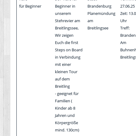
für Beginner
Beginner in
Brandenburg
27.06.25
unserem
Planemündung
Zeit: 13.
Stehrevier am
am
Uhr
Breitlingssee,
Breitlingsee
Treff:
Wir zeigen
Branden
Euch die first
Am
Steps on Board
Buhnenh
in Verbindung
Breitling
mit einer
kleinen Tour
auf dem
Breitling
- geeignet für
Familien (
Kinder ab 8
Jahren und
Körpergröße
mind. 130cm)